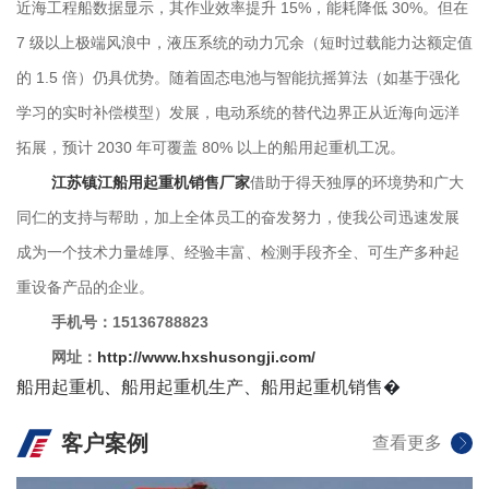
近海工程船数据显示，其作业效率提升 15%，能耗降低 30%。但在
7 级以上极端风浪中，液压系统的动力冗余（短时过载能力达额定值
的 1.5 倍）仍具优势。随着固态电池与智能抗摇算法（如基于强化
学习的实时补偿模型）发展，电动系统的替代边界正从近海向远洋
拓展，预计 2030 年可覆盖 80% 以上的船用起重机工况。
江苏镇江船用起重机销售厂家
借助于得天独厚的环境势和广大
同仁的支持与帮助，加上全体员工的奋发努力，使我公司迅速发展
成为一个技术力量雄厚、经验丰富、检测手段齐全、可生产多种起
重设备产品的企业。
手机号：15136788823
网址：
http://www.hxshusongji.com/
船用起重机
、
船用起重机生产
、
船用起重机销售
�
客户案例
查看更多