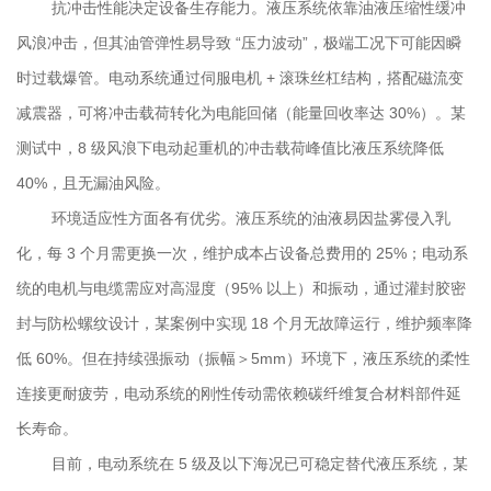
抗冲击性能决定设备生存能力。液压系统依靠油液压缩性缓冲
风浪冲击，但其油管弹性易导致 “压力波动”，极端工况下可能因瞬
时过载爆管。电动系统通过伺服电机 + 滚珠丝杠结构，搭配磁流变
减震器，可将冲击载荷转化为电能回储（能量回收率达 30%）。某
测试中，8 级风浪下电动起重机的冲击载荷峰值比液压系统降低
40%，且无漏油风险。
环境适应性方面各有优劣。液压系统的油液易因盐雾侵入乳
化，每 3 个月需更换一次，维护成本占设备总费用的 25%；电动系
统的电机与电缆需应对高湿度（95% 以上）和振动，通过灌封胶密
封与防松螺纹设计，某案例中实现 18 个月无故障运行，维护频率降
低 60%。但在持续强振动（振幅＞5mm）环境下，液压系统的柔性
连接更耐疲劳，电动系统的刚性传动需依赖碳纤维复合材料部件延
长寿命。
目前，电动系统在 5 级及以下海况已可稳定替代液压系统，某