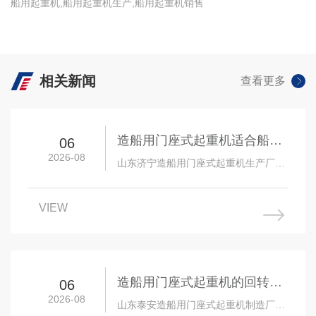
船用起重机,船用起重机生产,船用起重机销售
查看详情 +
相关新闻
查看更多
造船用门座式起重机适合船台
06
2026-08
滑道作业吗
山东济宁造船用门座式起重机生产厂家
实实在在为客户解决问题为根本，以高
素质产品研发团队为依托，以精湛的生
VIEW
产制造技术为核…
造船用门座式起重机的回转机
06
2026-08
构耐用吗
山东泰安造船用门座式起重机制造厂家