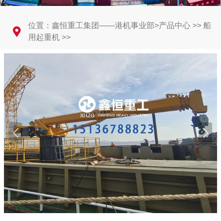
位置：
鑫恒重工集团——港机事业部
>
产品中心
>>
船
用起重机
>>