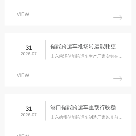
以其前瞻性的市场思维，深入的起重机
械设备技术的理解，优良的服务能力，
VIEW
赢得社会和市场…
储能跨运车堆场转运能耗更低
31
2026-07
吗
山东菏泽储能跨运车生产厂家实实在在
为客户解决问题为根本，以高素质产品
研发团队为依托，以精湛的生产制造技
VIEW
术为核心，以完…
港口储能跨运车重载行驶稳定
31
2026-07
吗
山东德州储能跨运车制造厂家以其前瞻
性的市场思维，深入的起重机械设备技
术的理解，优良的服务能力，赢得社会