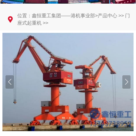
位置：
鑫恒重工集团——港机事业部
>
产品中心
>>
门
座式起重机
>>