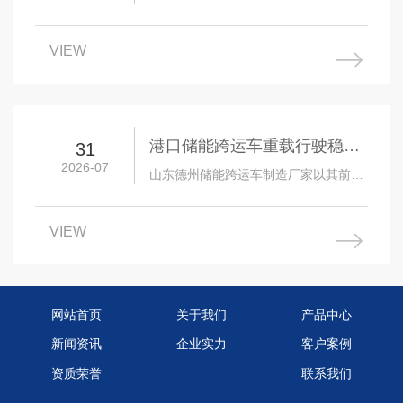
为客户解决问题为根本，以高素质产品
研发团队为依托，以精湛的生产制造技
VIEW
术为核心，以完…
港口储能跨运车重载行驶稳定
31
2026-07
吗
山东德州储能跨运车制造厂家以其前瞻
性的市场思维，深入的起重机械设备技
术的理解，优良的服务能力，赢得社会
VIEW
和市场的广泛认…
网站首页
关于我们
产品中心
新闻资讯
企业实力
客户案例
资质荣誉
联系我们