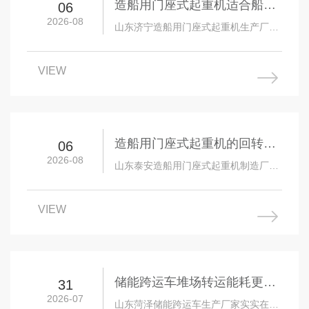
造船用门座式起重机适合船台
06
2026-08
滑道作业吗
山东济宁造船用门座式起重机生产厂家
实实在在为客户解决问题为根本，以高
素质产品研发团队为依托，以精湛的生
VIEW
产制造技术为核…
造船用门座式起重机的回转机
06
2026-08
构耐用吗
山东泰安造船用门座式起重机制造厂家
以其前瞻性的市场思维，深入的起重机
械设备技术的理解，优良的服务能力，
VIEW
赢得社会和市场…
储能跨运车堆场转运能耗更低
31
2026-07
吗
山东菏泽储能跨运车生产厂家实实在在